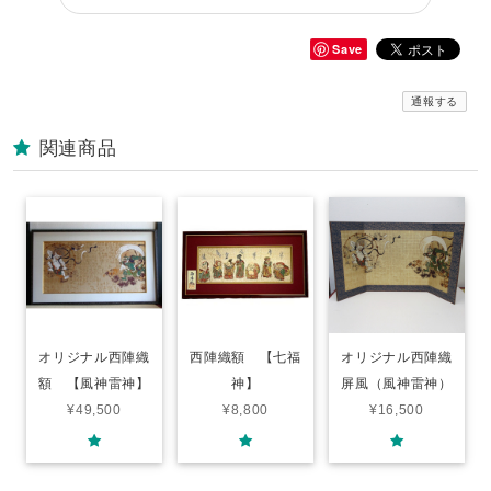
Save
通報する
関連商品
オリジナル西陣織
西陣織額 【七福
オリジナル西陣織
額 【風神雷神】
神】
屏風（風神雷神）
¥49,500
¥8,800
¥16,500