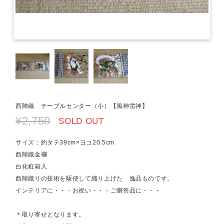
西陣織 テーブルセンター（小）【風神雷神】
¥2,750
SOLD OUT
サイズ：約タテ39cm×ヨコ20.5cm
西陣織金襴
白化粧箱入
西陣織りの技術を駆使して織り上げた 逸品ものです。
インテリアに・・・お祝い・・・ご贈答品に・・・
＊取り寄せとなります。