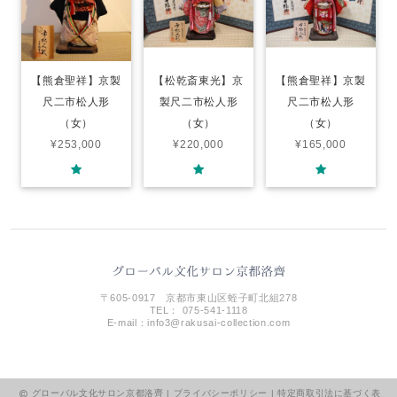
【熊倉聖祥】京製
【松乾斎東光】京
【熊倉聖祥】京製
尺二市松人形
製尺二市松人形
尺二市松人形
（女）
（女）
（女）
¥253,000
¥220,000
¥165,000
〒605-0917 京都市東山区蛭子町北組278
TEL： 075-541-1118
E-mail：
info3@rakusai-collection.com
グローバル文化サロン京都洛齊 |
プライバシーポリシー
|
特定商取引法に基づく表