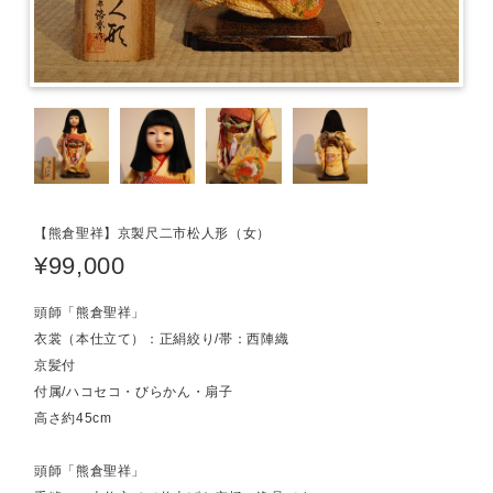
【熊倉聖祥】京製尺二市松人形（女）
¥99,000
頭師「熊倉聖祥」
衣裳（本仕立て）：正絹絞り/帯：西陣織
京髪付
付属/ハコセコ・びらかん・扇子
高さ約45cm
頭師「熊倉聖祥」