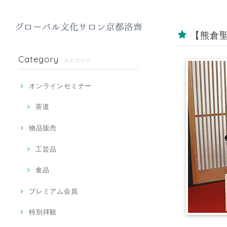
【熊倉
Category
カテゴリー
オンラインセミナー
茶道
物品販売
工芸品
食品
プレミアム会員
特別拝観