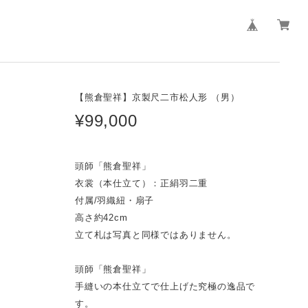
【熊倉聖祥】京製尺二市松人形 （男）
¥99,000
頭師「熊倉聖祥」
衣裳（本仕立て）：正絹羽二重
付属/羽織紐・扇子
高さ約42cm
立て札は写真と同様ではありません。
頭師「熊倉聖祥」
手縫いの本仕立てで仕上げた究極の逸品で
す。