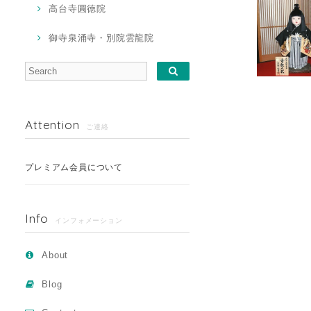
高台寺圓徳院
御寺泉涌寺・別院雲龍院
Attention
ご連絡
プレミアム会員について
Info
インフォメーション
About
Blog