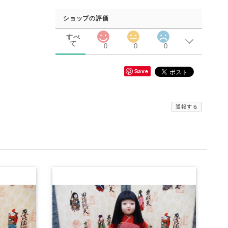
ショップの評価
すべ
て
0
0
0
Save
通報する